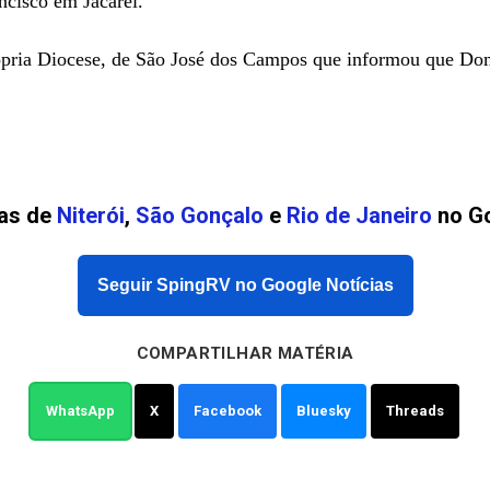
ancisco em Jacareí.
ópria Diocese, de São José dos Campos que informou que Dom 
ias de
Niterói
,
São Gonçalo
e
Rio de Janeiro
no Go
Seguir SpingRV no Google Notícias
COMPARTILHAR MATÉRIA
WhatsApp
X
Facebook
Bluesky
Threads