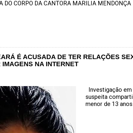
EARÁ É ACUSADA DE TER RELAÇÕES SE
R IMAGENS NA INTERNET
Investigação em 
suspeita compart
menor de 13 anos 
forte comoção na r
é acusada de ter 
jovem de 13 anos
das forças de seg