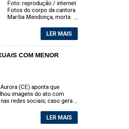
Foto: reprodução / internet
Fotos do corpo da cantora
Marília Mendonça, morta
em um desastre aéreo, em
5 de novembro de 2021,
LER MAIS
foram vazadas na internet.
A divulgação de fotos do
corpo de qualquer pessoa,
XUAIS COM MENOR
sem a devida autorização
da família, é crime. Após,
saber do vazamento das
fotos, a família da cantora
pediu para que as pessoas
Aurora (CE) aponta que
não compartilhem as
ilhou imagens do ato com
imagens. Na internet, a
nas redes sociais; caso gera
SpingRV, encontrou sites
egião do Cariri Taís Benício,
vendendo as fotos. Cada
praticado ato sexual com
LER MAIS
foto, no valor de R$20
 | Foto: reprodução Uma ação
(Vinte reais). A assessoria
urança resultou na prisão de