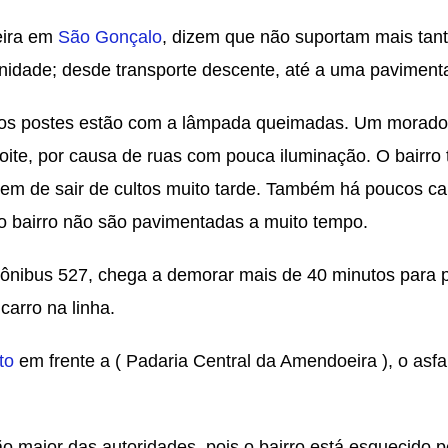
eira em
São Gonçalo
, dizem que não suportam mais tan
unidade; desde transporte descente, até a uma pavimen
os postes estão com a lâmpada queimadas. Um morador
oite, por causa de ruas com pouca iluminação. O bairro 
mem de sair de cultos muito tarde. Também há poucos ca
o bairro não são pavimentadas a muito tempo.
 ônibus 527, chega a demorar mais de 40 minutos para 
carro na linha.
to
em frente a ( Padaria Central da Amendoeira ), o asf
aior das autoridades, pois o bairro está esquecido pe