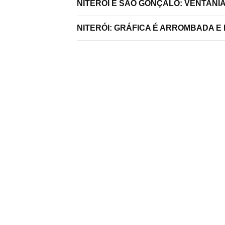
NITERÓI E SÃO GONÇALO: VENTANI
NITERÓI: GRÁFICA É ARROMBADA E