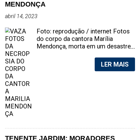
MENDONÇA
abril 14, 2023
Foto: reprodução / internet Fotos
do corpo da cantora Marília
Mendonça, morta em um desastre
aéreo, em 5 de novembro de 2021,
foram vazadas na internet. A
LER MAIS
divulgação de fotos do corpo de
qualquer pessoa, sem a devida
autorização da família, é crime.
Após, saber do vazamento das
fotos, a família da cantora pediu
para que as pessoas não
compartilhem as imagens. Na
internet, a SpingRV, encontrou sites
vendendo as fotos. Cada foto, no
valor de R$20 (Vinte reais). A
TENENTE JARDIM: MORADORES