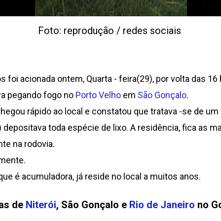
Foto: reprodução / redes sociais
foi acionada ontem, Quarta - feira(29), por volta das 16
va pegando fogo no
Porto Velho
em
São Gonçalo
.
hegou rápido ao local e constatou que tratava -se de u
epositava toda espécie de lixo. A residência, fica as m
te na rodovia.
mente.
e é acumuladora, já reside no local a muitos anos.
ias de
Niterói
, São Gonçalo e
Rio de Janeiro
no Go