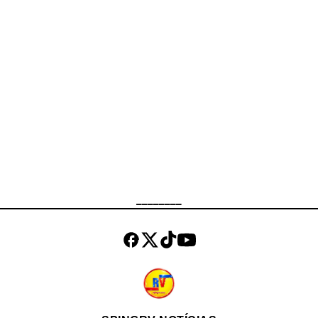
caminhão carregado de produtos
perecíveis. A rápida intervenção
dos policiais frustrou a ação dos
assaltantes, que fugiram do local.
Ninguém ficou ferido durante a
ocorrência. A carga foi
integralmente recuperada e o caso
encaminhado à 17ª Delegacia de
Polícia (São Cristóvão) , que ficará
responsável pelas investigações.
Até o momento, não houve registro
de prisões.
________