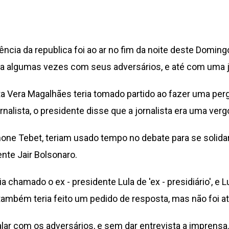
cia da republica foi ao ar no fim da noite deste Domingo
cia algumas vezes com seus adversários, e até com uma j
lista Vera Magalhães teria tomado partido ao fazer uma pe
rnalista, o presidente disse que a jornalista era uma verg
mone Tebet, teriam usado tempo no debate para se solidari
nte Jair Bolsonaro.
a chamado o ex - presidente Lula de 'ex - presidiário', e L
também teria feito um pedido de resposta, mas não foi a
lar com os adversários, e sem dar entrevista a imprensa