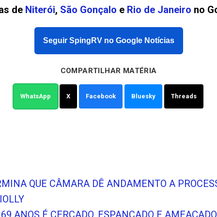
ias de
Niterói
,
São Gonçalo
e
Rio de Janeiro
no Go
Seguir SpingRV no Google Notícias
COMPARTILHAR MATÉRIA
WhatsApp
X
Facebook
Bluesky
Threads
ERMINA QUE CÂMARA DÊ ANDAMENTO A PROCES
IOLLY
 69 ANOS É CERCADO, ESPANCADO E AMEAÇAD