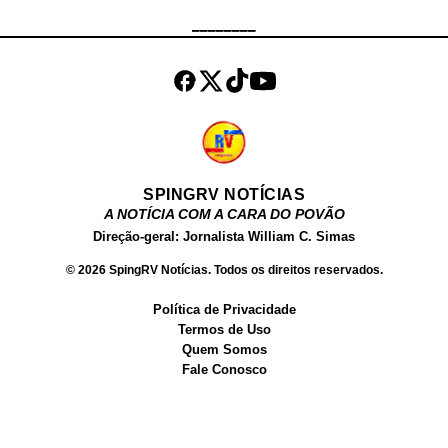
verdade, um aparelho celular. Após
________
consulta aos sistemas policiais, foi
verificado que o telefone possuía
registro de roubo. Diante da
constatação, o suspeito foi
encami...
SPINGRV NOTÍCIAS
A NOTÍCIA COM A CARA DO POVÃO
Direção-geral: Jornalista William C. Simas
© 2026 SpingRV Notícias. Todos os direitos reservados.
Política de Privacidade
Termos de Uso
Quem Somos
Fale Conosco