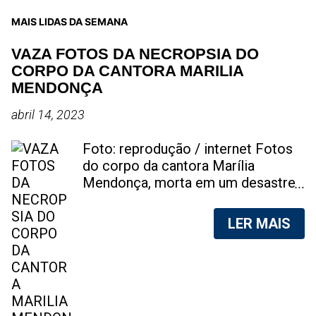
MAIS LIDAS DA SEMANA
VAZA FOTOS DA NECROPSIA DO
CORPO DA CANTORA MARILIA
MENDONÇA
abril 14, 2023
Foto: reprodução / internet Fotos
do corpo da cantora Marília
Mendonça, morta em um desastre
aéreo, em 5 de novembro de 2021,
foram vazadas na internet. A
LER MAIS
divulgação de fotos do corpo de
qualquer pessoa, sem a devida
autorização da família, é crime.
Após, saber do vazamento das
fotos, a família da cantora pediu