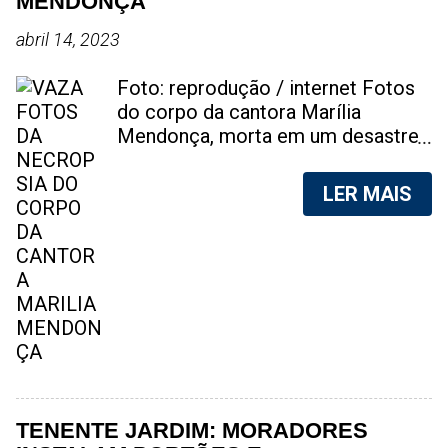
MENDONÇA
abril 14, 2023
Foto: reprodução / internet Fotos
do corpo da cantora Marília
Mendonça, morta em um desastre
aéreo, em 5 de novembro de 2021,
foram vazadas na internet. A
LER MAIS
divulgação de fotos do corpo de
qualquer pessoa, sem a devida
autorização da família, é crime.
Após, saber do vazamento das
fotos, a família da cantora pediu
para que as pessoas não
compartilhem as imagens. Na
internet, a SpingRV, encontrou sites
vendendo as fotos. Cada foto, no
valor de R$20 (Vinte reais). A
TENENTE JARDIM: MORADORES