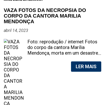
VAZA FOTOS DA NECROPSIA DO
CORPO DA CANTORA MARILIA
MENDONÇA
abril 14, 2023
Foto: reprodução / internet Fotos
do corpo da cantora Marília
Mendonça, morta em um desastre
aéreo, em 5 de novembro de 2021,
foram vazadas na internet. A
LER MAIS
divulgação de fotos do corpo de
qualquer pessoa, sem a devida
autorização da família, é crime.
Após, saber do vazamento das
fotos, a família da cantora pediu
para que as pessoas não
compartilhem as imagens. Na