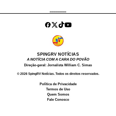
Além de atuar como atriz, Fernanda
Chocolate , tem um site próprio,
________
onde vende conteúdos produzidos
por ela para o público adulto. Além
dos filmes, ela ve...
SPINGRV NOTÍCIAS
A NOTÍCIA COM A CARA DO POVÃO
Direção-geral: Jornalista William C. Simas
© 2026 SpingRV Notícias. Todos os direitos reservados.
Política de Privacidade
Termos de Uso
Quem Somos
Fale Conosco