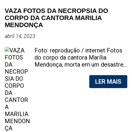
VAZA FOTOS DA NECROPSIA DO
CORPO DA CANTORA MARILIA
MENDONÇA
abril 14, 2023
Foto: reprodução / internet Fotos
do corpo da cantora Marília
Mendonça, morta em um desastre
aéreo, em 5 de novembro de 2021,
foram vazadas na internet. A
LER MAIS
divulgação de fotos do corpo de
qualquer pessoa, sem a devida
autorização da família, é crime.
Após, saber do vazamento das
fotos, a família da cantora pediu
para que as pessoas não
compartilhem as imagens. Na