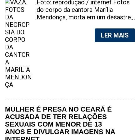
Foto: reprodução / internet Fotos
do corpo da cantora Marília
Mendonça, morta em um desastre
aéreo, em 5 de novembro de 2021,
foram vazadas na internet. A
LER MAIS
divulgação de fotos do corpo de
qualquer pessoa, sem a devida
autorização da família, é crime.
Após, saber do vazamento das
fotos, a família da cantora pediu
para que as pessoas não
compartilhem as imagens. Na
internet, a SpingRV, encontrou sites
vendendo as fotos. Cada foto, no
valor de R$20 (Vinte reais). A
MULHER É PRESA NO CEARÁ É
assessoria da família de Marília
ACUSADA DE TER RELAÇÕES
Mendonça, se pronunciou sobre o
SEXUAIS COM MENOR DE 13
caso. "Estamos todos chocados,
ANOS E DIVULGAR IMAGENS NA
só em imaginar a possibilidade de
INTERNET