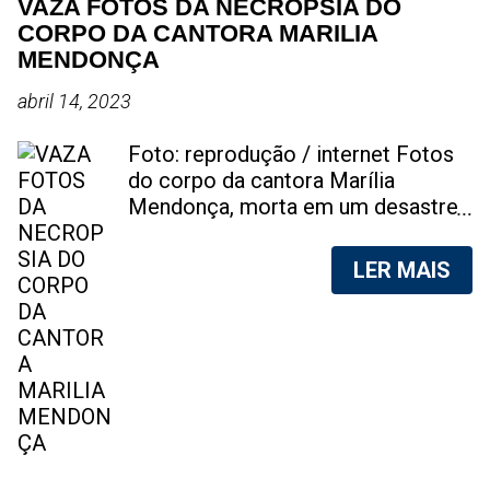
VAZA FOTOS DA NECROPSIA DO
CORPO DA CANTORA MARILIA
MENDONÇA
abril 14, 2023
Foto: reprodução / internet Fotos
do corpo da cantora Marília
Mendonça, morta em um desastre
aéreo, em 5 de novembro de 2021,
foram vazadas na internet. A
LER MAIS
divulgação de fotos do corpo de
qualquer pessoa, sem a devida
autorização da família, é crime.
Após, saber do vazamento das
fotos, a família da cantora pediu
para que as pessoas não
compartilhem as imagens. Na
internet, a SpingRV, encontrou sites