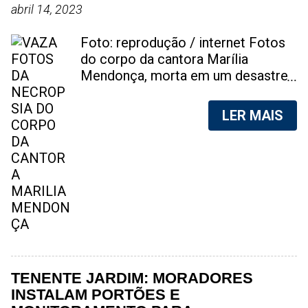
abril 14, 2023
Foto: reprodução / internet Fotos
do corpo da cantora Marília
Mendonça, morta em um desastre
aéreo, em 5 de novembro de 2021,
foram vazadas na internet. A
LER MAIS
divulgação de fotos do corpo de
qualquer pessoa, sem a devida
autorização da família, é crime.
Após, saber do vazamento das
fotos, a família da cantora pediu
para que as pessoas não
compartilhem as imagens. Na
internet, a SpingRV, encontrou sites
vendendo as fotos. Cada foto, no
valor de R$20 (Vinte reais). A
TENENTE JARDIM: MORADORES
assessoria da família de Marília
INSTALAM PORTÕES E
Mendonça, se pronunciou sobre o