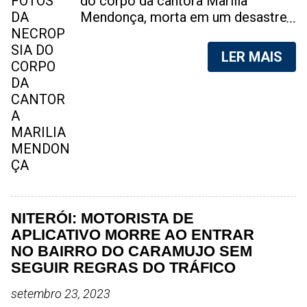
do corpo da cantora Marília
Mendonça, morta em um desastre
aéreo, em 5 de novembro de 2021,
foram vazadas na internet. A
LER MAIS
divulgação de fotos do corpo de
qualquer pessoa, sem a devida
autorização da família, é crime.
Após, saber do vazamento das
fotos, a família da cantora pediu
para que as pessoas não
compartilhem as imagens. Na
internet, a SpingRV, encontrou sites
vendendo as fotos. Cada foto, no
valor de R$20 (Vinte reais). A
NITERÓI: MOTORISTA DE
assessoria da família de Marília
APLICATIVO MORRE AO ENTRAR
Mendonça, se pronunciou sobre o
NO BAIRRO DO CARAMUJO SEM
caso. "Estamos todos chocados,
SEGUIR REGRAS DO TRÁFICO
só em imaginar a possibilidade de
setembro 23, 2023
algo desta natureza existir, e de