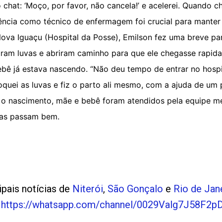
o chat: ‘Moço, por favor, não cancela!’ e acelerei. Quando c
ência como técnico de enfermagem foi crucial para manter
ova Iguaçu (Hospital da Posse), Emilson fez uma breve pa
iaram luvas e abriram caminho para que ele chegasse rapid
bê já estava nascendo. “Não deu tempo de entrar no hospit
loquei as luvas e fiz o parto ali mesmo, com a ajuda de um
s o nascimento, mãe e bebê foram atendidos pela equipe mé
bas passam bem.
ipais notícias de
Niterói
,
São Gonçalo
e
Rio de Jan
p
https://whatsapp.com/channel/0029Valg7J58F2