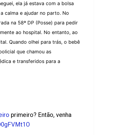
heguei, ela já estava com a bolsa
 a calma e ajudar no parto. No
rada na 58ª DP (Posse) para pedir
amente ao hospital. No entanto, ao
al. Quando olhei para trás, o bebê
 policial que chamou as
dica e transferidos para a
eiro
primeiro? Então, venha
pD0gFVMt1O