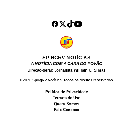
de 2005 nos Estados Unidos,
________
atualmente tem 15 anos. Em
setembro de 2020, Kylin Kalani
tinha mais de meio milhão de
seguidores no Instagram e 28.000
seguidores ...
SPINGRV NOTÍCIAS
A NOTÍCIA COM A CARA DO POVÃO
Direção-geral: Jornalista William C. Simas
© 2026 SpingRV Notícias. Todos os direitos reservados.
Política de Privacidade
Termos de Uso
Quem Somos
Fale Conosco