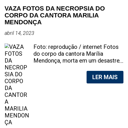
VAZA FOTOS DA NECROPSIA DO
CORPO DA CANTORA MARILIA
MENDONÇA
abril 14, 2023
Foto: reprodução / internet Fotos
do corpo da cantora Marília
Mendonça, morta em um desastre
aéreo, em 5 de novembro de 2021,
foram vazadas na internet. A
LER MAIS
divulgação de fotos do corpo de
qualquer pessoa, sem a devida
autorização da família, é crime.
Após, saber do vazamento das
fotos, a família da cantora pediu
para que as pessoas não
compartilhem as imagens. Na