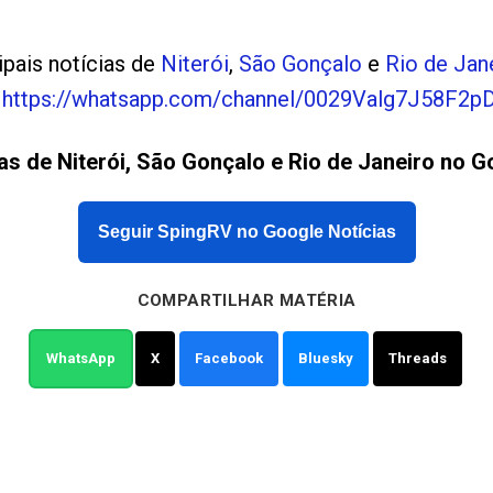
ipais notícias de
Niterói
,
São Gonçalo
e
Rio de Jan
p
https://whatsapp.com/channel/0029Valg7J58F2
as de Niterói, São Gonçalo e Rio de Janeiro no G
Seguir SpingRV no Google Notícias
COMPARTILHAR MATÉRIA
WhatsApp
X
Facebook
Bluesky
Threads