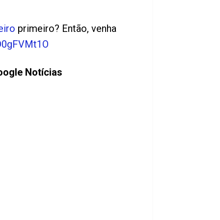
eiro
primeiro? Então, venha
pD0gFVMt1O
oogle Notícias