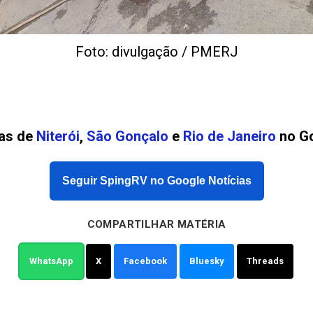
Foto: divulgação / PMERJ
ias de
Niterói
,
São Gonçalo
e
Rio de Janeiro
no Go
Seguir SpingRV no Google Notícias
COMPARTILHAR MATÉRIA
WhatsApp
X
Facebook
Bluesky
Threads