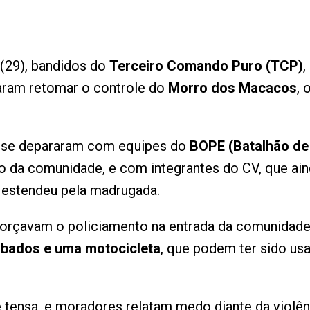
(29), bandidos do
Terceiro Comando Puro (TCP)
,
aram retomar o controle do
Morro dos Macacos
, 
s se depararam com equipes do
BOPE (Batalhão de
o da comunidade, e com integrantes do CV, que ain
 estendeu pela madrugada.
eforçavam o policiamento na entrada da comunidade
oubados e uma motocicleta
, que podem ter sido us
 tensa, e moradores relatam medo diante da violênc