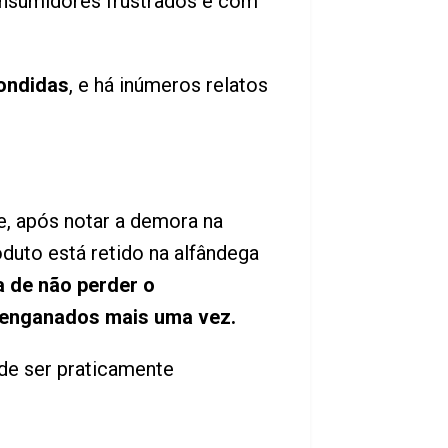
onsumidores frustrados e com
ondidas
, e há inúmeros relatos
, após notar a demora na
duto está retido na alfândega
a de não perder o
 enganados mais uma vez.
ode ser praticamente