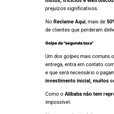
motos, triciclos e eletrônic
prejuízos significativos.
No
Reclame Aqui
, mais de
50
de clientes que perderam dinhe
Golpe da "segunda taxa"
Um dos golpes mais comuns oc
entrega, entra em contato com
e que será necessário o pagam
investimento inicial, muito
Como o
Alibaba não tem repr
impossível.