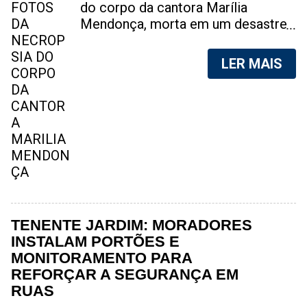
do corpo da cantora Marília
Mendonça, morta em um desastre
aéreo, em 5 de novembro de 2021,
foram vazadas na internet. A
LER MAIS
divulgação de fotos do corpo de
qualquer pessoa, sem a devida
autorização da família, é crime.
Após, saber do vazamento das
fotos, a família da cantora pediu
para que as pessoas não
compartilhem as imagens. Na
internet, a SpingRV, encontrou sites
vendendo as fotos. Cada foto, no
valor de R$20 (Vinte reais). A
TENENTE JARDIM: MORADORES
assessoria da família de Marília
INSTALAM PORTÕES E
Mendonça, se pronunciou sobre o
MONITORAMENTO PARA
caso. "Estamos todos chocados,
REFORÇAR A SEGURANÇA EM
só em imaginar a possibilidade de
RUAS
algo desta natureza existir, e de