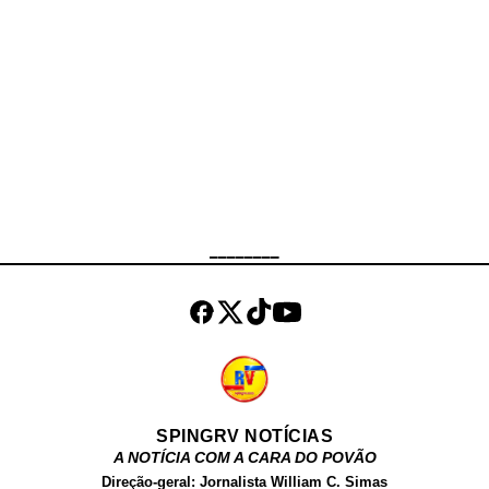
dos policiais frustrou a ação dos
assaltantes, que fugiram do local.
Ninguém ficou ferido durante a
ocorrência. A carga foi
integralmente recuperada e o caso
encaminhado à 17ª Delegacia de
Polícia (São Cristóvão) , que ficará
responsável pelas investigações.
Até o momento, não houve registro
de prisões.
________
SPINGRV NOTÍCIAS
A NOTÍCIA COM A CARA DO POVÃO
Direção-geral: Jornalista William C. Simas