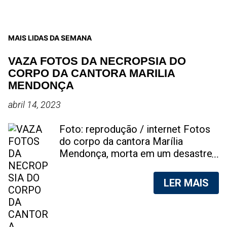
MAIS LIDAS DA SEMANA
VAZA FOTOS DA NECROPSIA DO
CORPO DA CANTORA MARILIA
MENDONÇA
abril 14, 2023
Foto: reprodução / internet Fotos
do corpo da cantora Marília
Mendonça, morta em um desastre
aéreo, em 5 de novembro de 2021,
foram vazadas na internet. A
LER MAIS
divulgação de fotos do corpo de
qualquer pessoa, sem a devida
autorização da família, é crime.
Após, saber do vazamento das