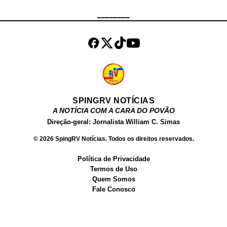
Chocolate , tem um site próprio,
________
onde vende conteúdos produzidos
por ela para o público adulto. Além
dos filmes, ela ve...
SPINGRV NOTÍCIAS
A NOTÍCIA COM A CARA DO POVÃO
Direção-geral: Jornalista William C. Simas
© 2026 SpingRV Notícias. Todos os direitos reservados.
Política de Privacidade
Termos de Uso
Quem Somos
Fale Conosco