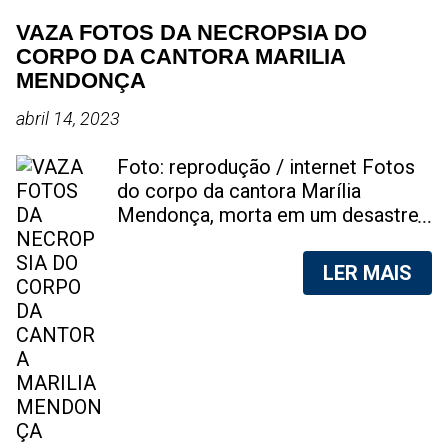
VAZA FOTOS DA NECROPSIA DO
CORPO DA CANTORA MARILIA
MENDONÇA
abril 14, 2023
Foto: reprodução / internet Fotos
do corpo da cantora Marília
Mendonça, morta em um desastre
aéreo, em 5 de novembro de 2021,
foram vazadas na internet. A
LER MAIS
divulgação de fotos do corpo de
qualquer pessoa, sem a devida
autorização da família, é crime.
Após, saber do vazamento das
fotos, a família da cantora pediu
para que as pessoas não
compartilhem as imagens. Na