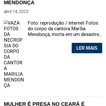
MENDONÇA
abril 14, 2023
Foto: reprodução / internet Fotos
do corpo da cantora Marília
Mendonça, morta em um desastre
aéreo, em 5 de novembro de 2021,
foram vazadas na internet. A
LER MAIS
divulgação de fotos do corpo de
qualquer pessoa, sem a devida
autorização da família, é crime.
Após, saber do vazamento das
fotos, a família da cantora pediu
para que as pessoas não
compartilhem as imagens. Na
internet, a SpingRV, encontrou sites
vendendo as fotos. Cada foto, no
valor de R$20 (Vinte reais). A
MULHER É PRESA NO CEARÁ É