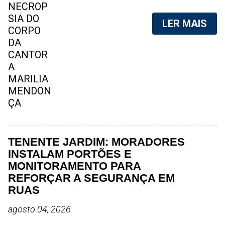
aéreo, em 5 de novembro de 2021,
foram vazadas na internet. A
LER MAIS
divulgação de fotos do corpo de
qualquer pessoa, sem a devida
autorização da família, é crime.
Após, saber do vazamento das
fotos, a família da cantora pediu
para que as pessoas não
compartilhem as imagens. Na
internet, a SpingRV, encontrou sites
vendendo as fotos. Cada foto, no
valor de R$20 (Vinte reais). A
TENENTE JARDIM: MORADORES
assessoria da família de Marília
INSTALAM PORTÕES E
Mendonça, se pronunciou sobre o
MONITORAMENTO PARA
caso. "Estamos todos chocados,
REFORÇAR A SEGURANÇA EM
só em imaginar a possibilidade de
RUAS
algo desta natureza existir, e de
agosto 04, 2026
pessoas capazes de divulgar este
tipo de conteúdo. Robson Cunha,