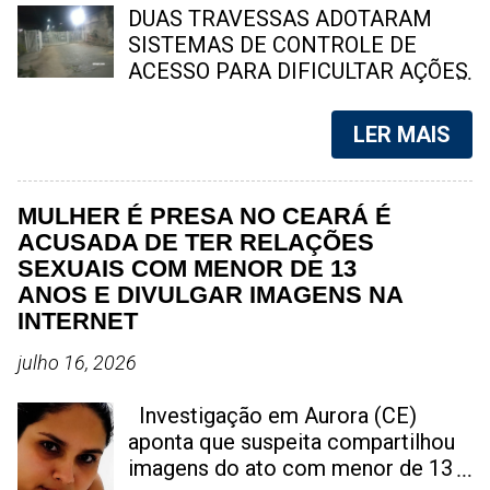
DUAS TRAVESSAS ADOTARAM
advogado da cantora já está em
SISTEMAS DE CONTROLE DE
contato com as autoridades e irá
ACESSO PARA DIFICULTAR AÇÕES
tomar as devidas medidas para
CRIMINOSAS E AUMENTAR A
punir os responsáveis. Por aqui não
TRANQUILIDADE DOS
só estamos pedindo, mas
LER MAIS
MORADORES Moradores de duas
suplicando para que não
travessas de Tenente Jardim
compartilhem este material. Temos
decidiram investir em sistemas de
certeza que todos fãs ou não fãs
MULHER É PRESA NO CEARÁ É
controle de acesso e
de Marília Mendonça querem nutrir
ACUSADA DE TER RELAÇÕES
monitoramento para reforçar a
a imagem ...
SEXUAIS COM MENOR DE 13
segurança e dificultar a prática de
ANOS E DIVULGAR IMAGENS NA
crimes nas vias. Foto: SpingRV
INTERNET
Notícias Pelo menos duas
travessas do bairro Tenente
julho 16, 2026
Jardim, em São Gonçalo, passaram
a contar com sistemas de
Investigação em Aurora (CE)
fechamento e monitoramento
aponta que suspeita compartilhou
instalados pelos próprios
imagens do ato com menor de 13