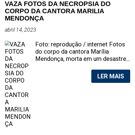
VAZA FOTOS DA NECROPSIA DO
CORPO DA CANTORA MARILIA
MENDONÇA
abril 14, 2023
Foto: reprodução / internet Fotos
do corpo da cantora Marília
Mendonça, morta em um desastre
aéreo, em 5 de novembro de 2021,
foram vazadas na internet. A
LER MAIS
divulgação de fotos do corpo de
qualquer pessoa, sem a devida
autorização da família, é crime.
Após, saber do vazamento das
fotos, a família da cantora pediu
para que as pessoas não
compartilhem as imagens. Na
internet, a SpingRV, encontrou sites