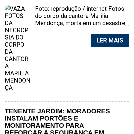
Foto: reprodução / internet Fotos
do corpo da cantora Marília
Mendonça, morta em um desastre
aéreo, em 5 de novembro de 2021,
foram vazadas na internet. A
LER MAIS
divulgação de fotos do corpo de
qualquer pessoa, sem a devida
autorização da família, é crime.
Após, saber do vazamento das
fotos, a família da cantora pediu
para que as pessoas não
compartilhem as imagens. Na
internet, a SpingRV, encontrou sites
vendendo as fotos. Cada foto, no
valor de R$20 (Vinte reais). A
TENENTE JARDIM: MORADORES
assessoria da família de Marília
INSTALAM PORTÕES E
Mendonça, se pronunciou sobre o
MONITORAMENTO PARA
caso. "Estamos todos chocados,
REFORÇAR A SEGURANÇA EM