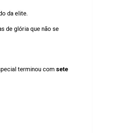
o da elite.
s de glória que não se
special terminou com
sete