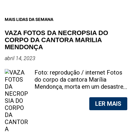
MAIS LIDAS DA SEMANA
VAZA FOTOS DA NECROPSIA DO
CORPO DA CANTORA MARILIA
MENDONÇA
abril 14, 2023
Foto: reprodução / internet Fotos
do corpo da cantora Marília
Mendonça, morta em um desastre
aéreo, em 5 de novembro de 2021,
foram vazadas na internet. A
LER MAIS
divulgação de fotos do corpo de
qualquer pessoa, sem a devida
autorização da família, é crime.
Após, saber do vazamento das