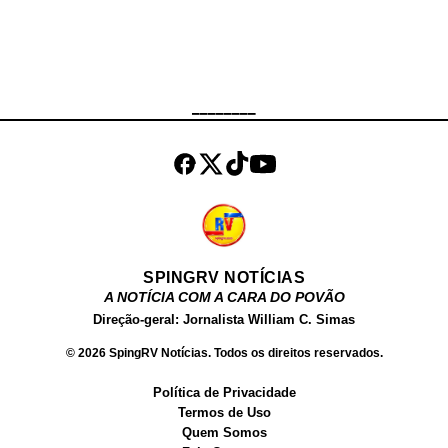
Love Baby J, Will, Franco, Joans
Bridal, Rubens Osbaldo, Fouzias
Couture e Aubretia Dance. Kylin
Kalani nasceu em 30 de dezembro
de 2005 nos Estados Unidos,
________
atualmente tem 15 anos. Em
setembro de 2020, Kylin Kalani
tinha mais de meio milhão de
seguidores no Instagram e 28.000
seguidores ...
SPINGRV NOTÍCIAS
A NOTÍCIA COM A CARA DO POVÃO
Direção-geral: Jornalista William C. Simas
© 2026 SpingRV Notícias. Todos os direitos reservados.
Política de Privacidade
Termos de Uso
Quem Somos