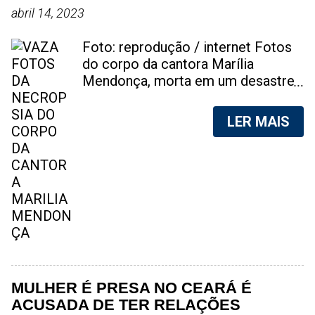
abril 14, 2023
Foto: reprodução / internet Fotos
do corpo da cantora Marília
Mendonça, morta em um desastre
aéreo, em 5 de novembro de 2021,
foram vazadas na internet. A
LER MAIS
divulgação de fotos do corpo de
qualquer pessoa, sem a devida
autorização da família, é crime.
Após, saber do vazamento das
fotos, a família da cantora pediu
para que as pessoas não
compartilhem as imagens. Na
internet, a SpingRV, encontrou sites
vendendo as fotos. Cada foto, no
valor de R$20 (Vinte reais). A
MULHER É PRESA NO CEARÁ É
assessoria da família de Marília
ACUSADA DE TER RELAÇÕES