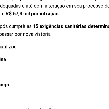
adequadas e até com alteração em seu processo de
l e R$ 67,3 mil por infração
.
após cumprir as
15 exigências sanitárias determi
assar por nova vistoria.
utilizou:
ina
ango