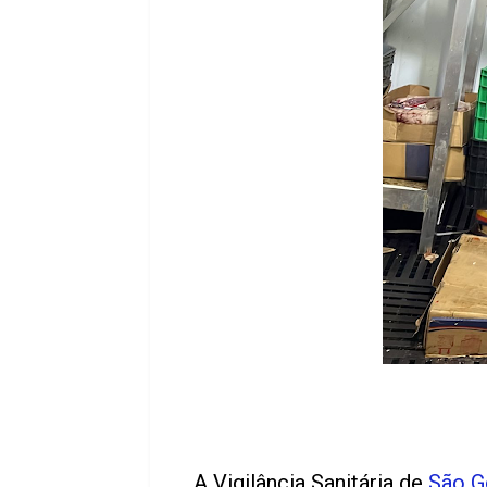
A Vigilância Sanitária de
São G