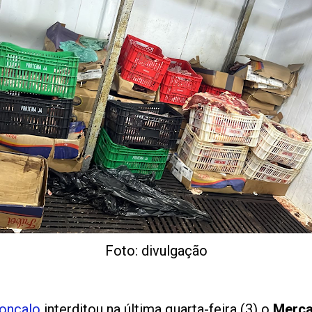
Foto: divulgação
onçalo
interditou na última quarta-feira (3) o
Merca