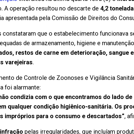
o. A operação resultou no descarte de
4,2 tonelad
ia apresentada pela Comissão de Direitos do Cons
s constataram que o estabelecimento funcionava s
equadas de armazenamento, higiene e manutenção.
ados, restos de carne em deterioração, sangue e
s varejeiras
.
ento de Controle de Zoonoses e Vigilância Sanitá
a foi alarmante:
não condizia com o que encontramos do lado de 
m qualquer condição higiênico-sanitária. Os pro
dos impróprios para o consumo e descartados”
, af
 infração
pelas irregularidades, que incluíam produ