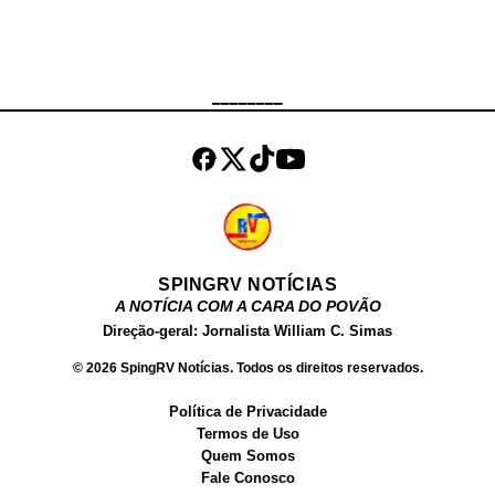
mais conhecidas do Brasil e uma
das mais buscadas no Google.
Além de atuar como atriz, Fernanda
Chocolate , tem um site próprio,
________
onde vende conteúdos produzidos
por ela para o público adulto. Além
dos filmes, ela ve...
SPINGRV NOTÍCIAS
A NOTÍCIA COM A CARA DO POVÃO
Direção-geral: Jornalista William C. Simas
© 2026 SpingRV Notícias. Todos os direitos reservados.
Política de Privacidade
Termos de Uso
Quem Somos
Fale Conosco