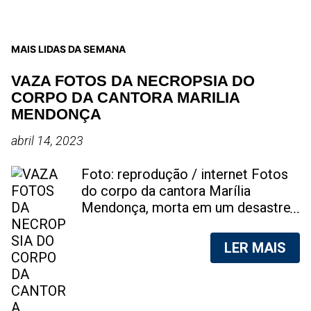
MAIS LIDAS DA SEMANA
VAZA FOTOS DA NECROPSIA DO
CORPO DA CANTORA MARILIA
MENDONÇA
abril 14, 2023
Foto: reprodução / internet Fotos
do corpo da cantora Marília
Mendonça, morta em um desastre
aéreo, em 5 de novembro de 2021,
foram vazadas na internet. A
LER MAIS
divulgação de fotos do corpo de
qualquer pessoa, sem a devida
autorização da família, é crime.
Após, saber do vazamento das