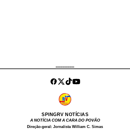
uma segunda linha de investigação,
também ligada a tentativa de
extorsão que Thiago, teria sofrido
no passado. Cerca de 100 pessoas
estavam presentes no cemitério
Parque da Paz, para dar o último
adeus ao comerciante, que era
muito bem quisto pela
comunidade.
________
SPINGRV NOTÍCIAS
A NOTÍCIA COM A CARA DO POVÃO
Direção-geral: Jornalista William C. Simas