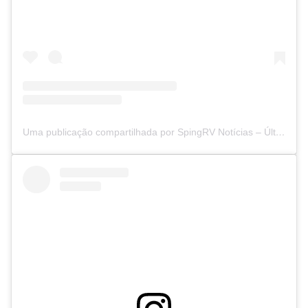
Uma publicação compartilhada por SpingRV Notícias – Últimas notícias de Niterói, São Gonçalo (@spingrvnoticias)