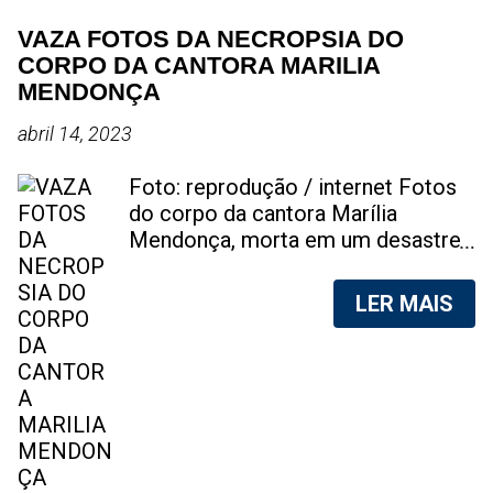
VAZA FOTOS DA NECROPSIA DO
CORPO DA CANTORA MARILIA
MENDONÇA
abril 14, 2023
Foto: reprodução / internet Fotos
do corpo da cantora Marília
Mendonça, morta em um desastre
aéreo, em 5 de novembro de 2021,
foram vazadas na internet. A
LER MAIS
divulgação de fotos do corpo de
qualquer pessoa, sem a devida
autorização da família, é crime.
Após, saber do vazamento das
fotos, a família da cantora pediu
para que as pessoas não
compartilhem as imagens. Na