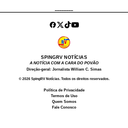
Chocolate , tem um site próprio,
________
onde vende conteúdos produzidos
por ela para o público adulto. Além
dos filmes, ela ve...
SPINGRV NOTÍCIAS
A NOTÍCIA COM A CARA DO POVÃO
Direção-geral: Jornalista William C. Simas
© 2026 SpingRV Notícias. Todos os direitos reservados.
Política de Privacidade
Termos de Uso
Quem Somos
Fale Conosco