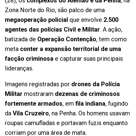
(28), os
complexos do Alemão e da Penha
, na
Zona Norte do Rio, são palco de uma
megaoperação policial
que envolve
2.500
agentes das polícias Civil e Militar
. A ação,
batizada de
Operação Contenção
, tem como
meta
conter a expansão territorial de uma
facção criminosa
e capturar suas principais
lideranças.
Imagens registradas por
drones da Polícia
Militar
mostraram
dezenas de criminosos
fortemente armados
, em
fila indiana
, fugindo
da
Vila Cruzeiro
, na Penha. Os homens usavam
roupas camufladas e portavam fuzis enquanto
corriam por uma área de mata.