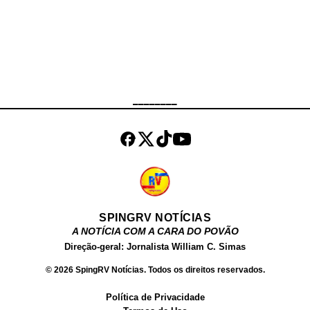
curvas impressionantes.
Atualmente, ela é uma das estrelas
mais conhecidas do Brasil e uma
das mais buscadas no Google.
Além de atuar como atriz, Fernanda
Chocolate , tem um site próprio,
________
onde vende conteúdos produzidos
por ela para o público adulto. Além
dos filmes, ela ve...
SPINGRV NOTÍCIAS
A NOTÍCIA COM A CARA DO POVÃO
Direção-geral: Jornalista William C. Simas
© 2026 SpingRV Notícias. Todos os direitos reservados.
Política de Privacidade