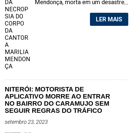
Mendonça, morta em um desastre
aéreo, em 5 de novembro de 2021,
foram vazadas na internet. A
LER MAIS
divulgação de fotos do corpo de
qualquer pessoa, sem a devida
autorização da família, é crime.
Após, saber do vazamento das
fotos, a família da cantora pediu
para que as pessoas não
compartilhem as imagens. Na
internet, a SpingRV, encontrou sites
vendendo as fotos. Cada foto, no
valor de R$20 (Vinte reais). A
NITERÓI: MOTORISTA DE
assessoria da família de Marília
APLICATIVO MORRE AO ENTRAR
Mendonça, se pronunciou sobre o
NO BAIRRO DO CARAMUJO SEM
caso. "Estamos todos chocados,
SEGUIR REGRAS DO TRÁFICO
só em imaginar a possibilidade de
setembro 23, 2023
algo desta natureza existir, e de
pessoas capazes de divulgar este