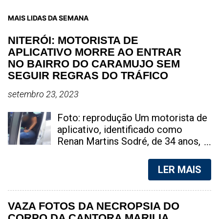
MAIS LIDAS DA SEMANA
NITERÓI: MOTORISTA DE
APLICATIVO MORRE AO ENTRAR
NO BAIRRO DO CARAMUJO SEM
SEGUIR REGRAS DO TRÁFICO
setembro 23, 2023
Foto: reprodução Um motorista de
aplicativo, identificado como
Renan Martins Sodré, de 34 anos,
perdeu a vida de maneira trágica na
tarde deste sábado, na Favela do
LER MAIS
Caramujo, localizada em Niterói, na
Região Metropolitana do Rio de
Janeiro. A suspeita é de que ele
VAZA FOTOS DA NECROPSIA DO
estava exercendo sua atividade
CORPO DA CANTORA MARILIA