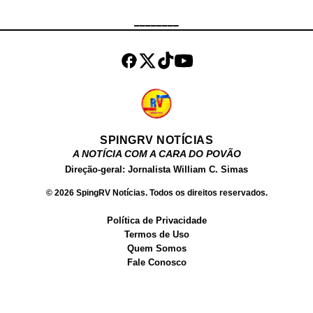
da Enel para o retorno da luz na
________
Ponta da Areia é às 4h da manhã .
As fortes chuvas continuam
trazendo impactos significativos à
região metropolit...
SPINGRV NOTÍCIAS
A NOTÍCIA COM A CARA DO POVÃO
Direção-geral: Jornalista William C. Simas
© 2026 SpingRV Notícias. Todos os direitos reservados.
Política de Privacidade
Termos de Uso
Quem Somos
Fale Conosco