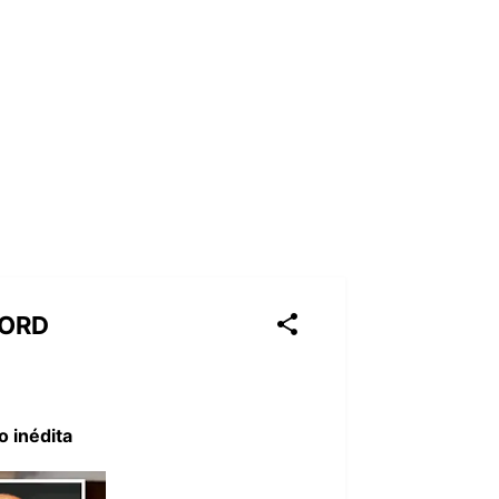
CORD
 inédita