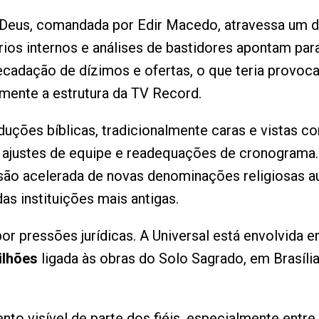
e Deus, comandada por Edir Macedo, atravessa um 
órios internos e análises de bastidores apontam p
ecadação de dízimos e ofertas, o que teria provoc
mente a estrutura da TV Record.
duções bíblicas, tradicionalmente caras e vistas 
, ajustes de equipe e readequações de cronograma.
são acelerada de novas denominações religiosas au
as instituições mais antigas.
 pressões jurídicas. A Universal está envolvida 
ilhões
ligada às obras do Solo Sagrado, em Brasíli
to visível de parte dos fiéis, especialmente entre