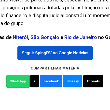
 posições políticas adotadas pela instituição nos
lo financeiro e disputa judicial constrói um moment
ra do grupo.
ias de
Niterói
,
São Gonçalo
e
Rio de Janeiro
no Go
Seguir SpingRV no Google Notícias
COMPARTILHAR MATÉRIA
WhatsApp
X
Facebook
Bluesky
Threads