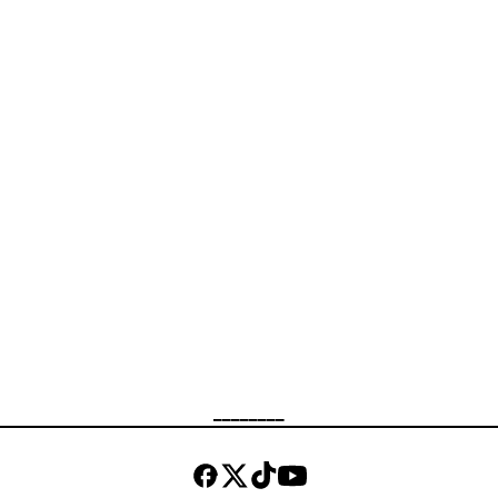
________