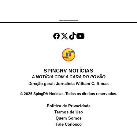
deram ordem de parada aos
ocupantes dos automóveis, que
não obedeceram. Ainda de acordo
________
com a corporação, os suspeitos
efetuaram disparos contra a equipe
e fugiram, dando início a uma
perseguição qu...
SPINGRV NOTÍCIAS
A NOTÍCIA COM A CARA DO POVÃO
Direção-geral: Jornalista William C. Simas
© 2026 SpingRV Notícias. Todos os direitos reservados.
Política de Privacidade
Termos de Uso
Quem Somos
Fale Conosco