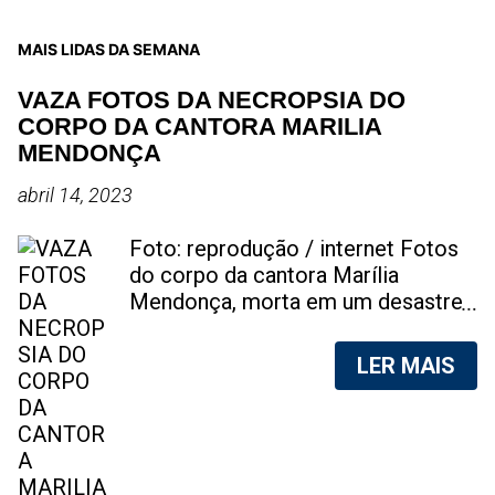
MAIS LIDAS DA SEMANA
VAZA FOTOS DA NECROPSIA DO
CORPO DA CANTORA MARILIA
MENDONÇA
abril 14, 2023
Foto: reprodução / internet Fotos
do corpo da cantora Marília
Mendonça, morta em um desastre
aéreo, em 5 de novembro de 2021,
foram vazadas na internet. A
LER MAIS
divulgação de fotos do corpo de
qualquer pessoa, sem a devida
autorização da família, é crime.
Após, saber do vazamento das
fotos, a família da cantora pediu