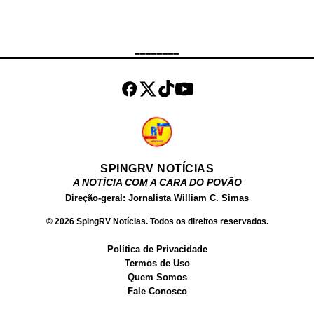
deram ordem de parada aos
ocupantes dos automóveis, que
não obedeceram. Ainda de acordo
________
com a corporação, os suspeitos
efetuaram disparos contra a equipe
e fugiram, dando início a uma
perseguição qu...
SPINGRV NOTÍCIAS
A NOTÍCIA COM A CARA DO POVÃO
Direção-geral: Jornalista William C. Simas
© 2026 SpingRV Notícias. Todos os direitos reservados.
Política de Privacidade
Termos de Uso
Quem Somos
Fale Conosco