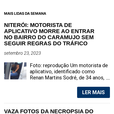
MAIS LIDAS DA SEMANA
NITERÓI: MOTORISTA DE
APLICATIVO MORRE AO ENTRAR
NO BAIRRO DO CARAMUJO SEM
SEGUIR REGRAS DO TRÁFICO
setembro 23, 2023
Foto: reprodução Um motorista de
aplicativo, identificado como
Renan Martins Sodré, de 34 anos,
perdeu a vida de maneira trágica na
tarde deste sábado, na Favela do
LER MAIS
Caramujo, localizada em Niterói, na
Região Metropolitana do Rio de
Janeiro. A suspeita é de que ele
VAZA FOTOS DA NECROPSIA DO