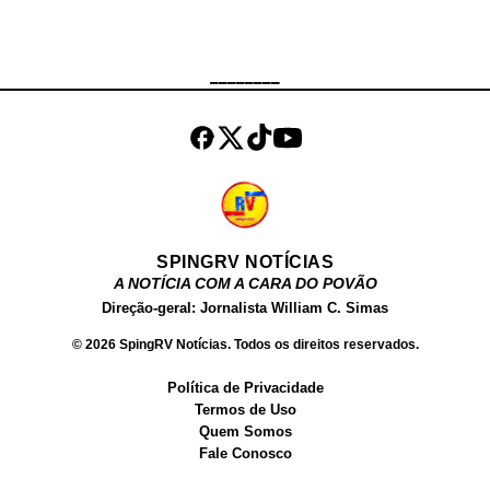
revista pessoal, os agentes
constataram que o objeto era, na
verdade, um aparelho celular. Após
________
consulta aos sistemas policiais, foi
verificado que o telefone possuía
registro de roubo. Diante da
constatação, o suspeito foi
encami...
SPINGRV NOTÍCIAS
A NOTÍCIA COM A CARA DO POVÃO
Direção-geral: Jornalista William C. Simas
© 2026 SpingRV Notícias. Todos os direitos reservados.
Política de Privacidade
Termos de Uso
Quem Somos
Fale Conosco