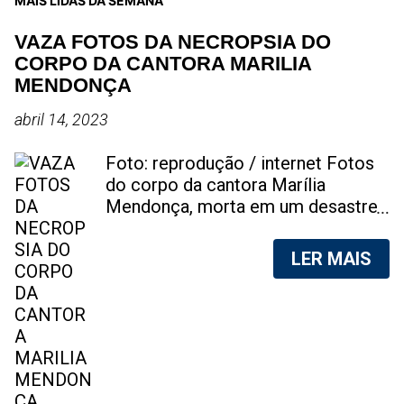
MAIS LIDAS DA SEMANA
VAZA FOTOS DA NECROPSIA DO
CORPO DA CANTORA MARILIA
MENDONÇA
abril 14, 2023
Foto: reprodução / internet Fotos
do corpo da cantora Marília
Mendonça, morta em um desastre
aéreo, em 5 de novembro de 2021,
foram vazadas na internet. A
LER MAIS
divulgação de fotos do corpo de
qualquer pessoa, sem a devida
autorização da família, é crime.
Após, saber do vazamento das
fotos, a família da cantora pediu
para que as pessoas não
compartilhem as imagens. Na