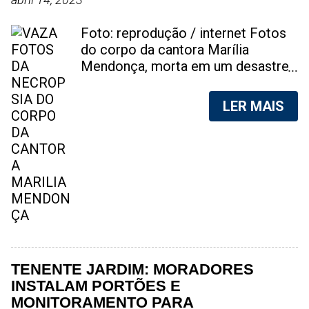
Foto: reprodução / internet Fotos
do corpo da cantora Marília
Mendonça, morta em um desastre
aéreo, em 5 de novembro de 2021,
foram vazadas na internet. A
LER MAIS
divulgação de fotos do corpo de
qualquer pessoa, sem a devida
autorização da família, é crime.
Após, saber do vazamento das
fotos, a família da cantora pediu
para que as pessoas não
compartilhem as imagens. Na
internet, a SpingRV, encontrou sites
vendendo as fotos. Cada foto, no
valor de R$20 (Vinte reais). A
TENENTE JARDIM: MORADORES
assessoria da família de Marília
INSTALAM PORTÕES E
Mendonça, se pronunciou sobre o
MONITORAMENTO PARA