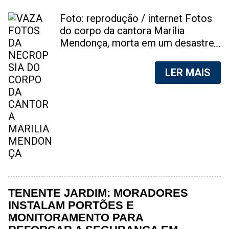
Foto: reprodução / internet Fotos
do corpo da cantora Marília
Mendonça, morta em um desastre
aéreo, em 5 de novembro de 2021,
foram vazadas na internet. A
LER MAIS
divulgação de fotos do corpo de
qualquer pessoa, sem a devida
autorização da família, é crime.
Após, saber do vazamento das
fotos, a família da cantora pediu
para que as pessoas não
compartilhem as imagens. Na
internet, a SpingRV, encontrou sites
vendendo as fotos. Cada foto, no
valor de R$20 (Vinte reais). A
TENENTE JARDIM: MORADORES
assessoria da família de Marília
INSTALAM PORTÕES E
Mendonça, se pronunciou sobre o
MONITORAMENTO PARA
caso. "Estamos todos chocados,