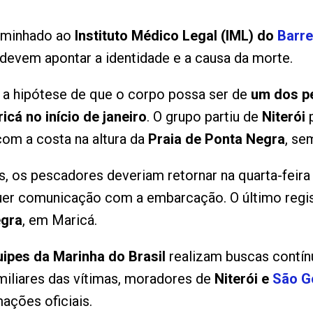
caminhado ao
Instituto Médico Legal (IML) do
Barre
devem apontar a identidade e a causa da morte.
 a hipótese de que o corpo possa ser de
um dos p
cá no início de janeiro
. O grupo partiu de
Niterói
p
om a costa na altura da
Praia de Ponta Negra
, se
 os pescadores deveriam retornar na quarta-feira 
uer comunicação com a embarcação. O último regist
egra
, em Maricá.
ipes da Marinha do Brasil
realizam buscas contín
iliares das vítimas, moradores de
Niterói e
São G
ações oficiais.