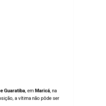
de Guaratiba
, em
Maricá
, na
ição, a vítima não pôde ser