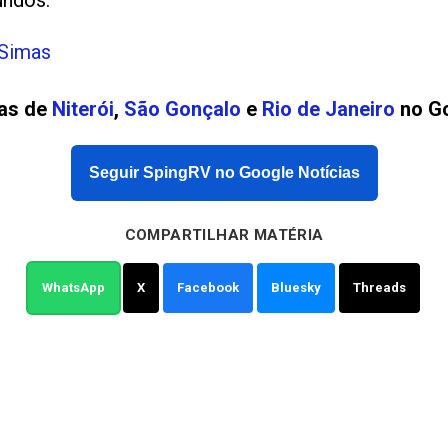
undos.
 Simas
ias de
Niterói
,
São Gonçalo
e
Rio de Janeiro
no Go
Seguir SpingRV no Google Notícias
COMPARTILHAR MATÉRIA
WhatsApp
X
Facebook
Bluesky
Threads