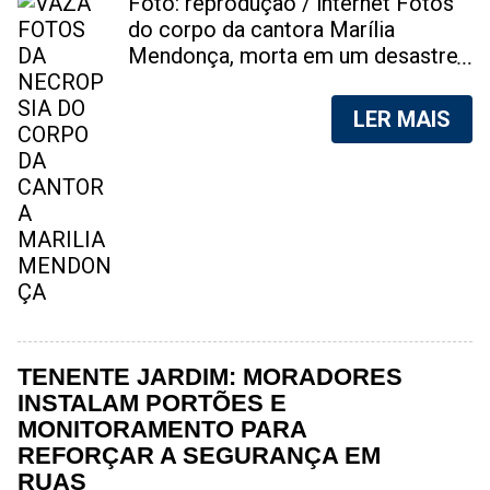
Foto: reprodução / internet Fotos
do corpo da cantora Marília
Mendonça, morta em um desastre
aéreo, em 5 de novembro de 2021,
foram vazadas na internet. A
LER MAIS
divulgação de fotos do corpo de
qualquer pessoa, sem a devida
autorização da família, é crime.
Após, saber do vazamento das
fotos, a família da cantora pediu
para que as pessoas não
compartilhem as imagens. Na
internet, a SpingRV, encontrou sites
vendendo as fotos. Cada foto, no
valor de R$20 (Vinte reais). A
TENENTE JARDIM: MORADORES
assessoria da família de Marília
INSTALAM PORTÕES E
Mendonça, se pronunciou sobre o
MONITORAMENTO PARA
caso. "Estamos todos chocados,
REFORÇAR A SEGURANÇA EM
só em imaginar a possibilidade de
RUAS