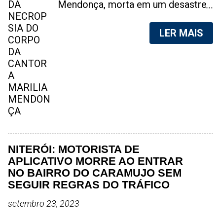
Mendonça, morta em um desastre
aéreo, em 5 de novembro de 2021,
foram vazadas na internet. A
LER MAIS
divulgação de fotos do corpo de
qualquer pessoa, sem a devida
autorização da família, é crime.
Após, saber do vazamento das
fotos, a família da cantora pediu
para que as pessoas não
compartilhem as imagens. Na
internet, a SpingRV, encontrou sites
vendendo as fotos. Cada foto, no
valor de R$20 (Vinte reais). A
NITERÓI: MOTORISTA DE
assessoria da família de Marília
APLICATIVO MORRE AO ENTRAR
Mendonça, se pronunciou sobre o
NO BAIRRO DO CARAMUJO SEM
caso. "Estamos todos chocados,
SEGUIR REGRAS DO TRÁFICO
só em imaginar a possibilidade de
setembro 23, 2023
algo desta natureza existir, e de
pessoas capazes de divulgar este