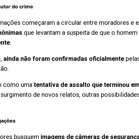
utor do crime
ormações começaram a circular entre moradores e
nônimas
que levantam a suspeita de que o homem 
ente
.
o,
ainda não foram confirmadas oficialmente
pelas
ção.
ado como uma
tentativa de assalto que terminou e
 surgimento de novos relatos, outras possibilida
igações
adores busquem
imagens de câmeras de segurança